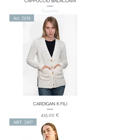
CAPPUCCIO BALACLAVA
Esaurito
Art. 2438
CARDIGAN 6 FILI
Prezzo
415,00 €
ART. 2407