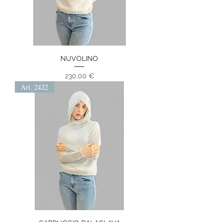
NUVOLINO
Prezzo
230,00 €
Art. 2422