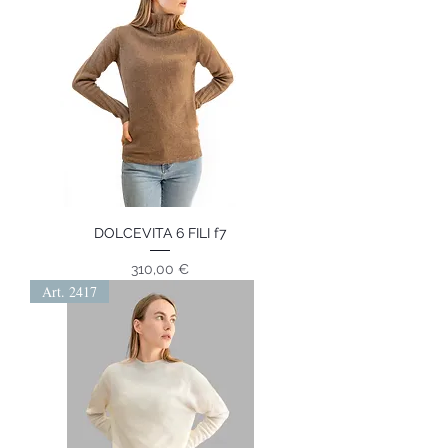
DOLCEVITA 6 FILI f7
Prezzo
310,00 €
Art. 2417