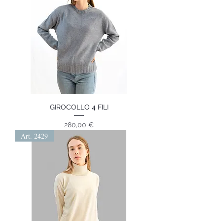
GIROCOLLO 4 FILI
Prezzo
280,00 €
Art. 2429