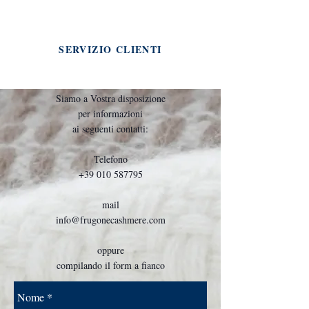
SERVIZIO CLIENTI
Siamo a Vostra disposizione
per informazioni
ai seguenti contatti:
Telefono
+39 010 587795
mail
info@frugonecashmere.com
oppure
compilando il form a fianco