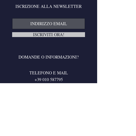
ISCRIZIONE ALLA NEWSLETTER
ISCRIVITI ORA!
DOMANDE O INFORMAZIONI?
TELEFONO E MAIL
+39 010 587795
info@frugonecashmere.com
RIMANI CONNESSO
© 2017 FRUGONE 1885 BY MARCOPOLO S.R.L VIA G. BOVIO 5R,
16145 GENOVA ITALY
P. IVA
03238310100
REA 327324 ALL RIGHTS RESERVED